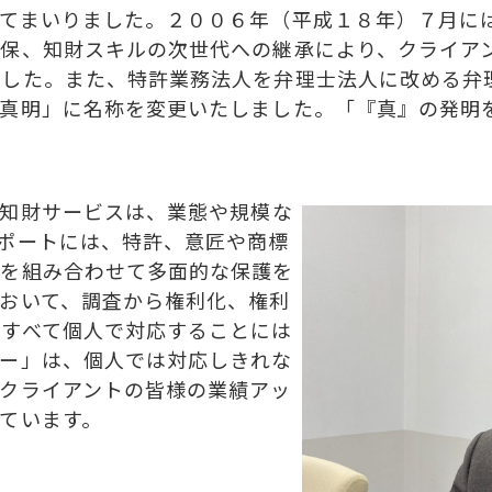
してまいりました。２００６年（平成１８年）７月に
担保、知財スキルの次世代への継承により、クライア
ました。また、特許業務法人を弁理士法人に改める弁
「真明」に名称を変更いたしました。「『真』の発明
る知財サービスは、業態や規模な
ポートには、特許、意匠や商標
らを組み合わせて多面的な保護を
おいて、調査から権利化、権利
をすべて個人で対応することには
リー」は、個人では対応しきれな
クライアントの皆様の業績アッ
ています。