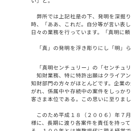
い」と。
弊所では上記社是の下、発明を深掘り
時、「ああ、これだ。自分等が言い表
日々の業務を行っています。「真明に頼
「真」の発明を浮き彫りにし「明」ら
「真明センチュリー」の「センチュリ
知財業務、特に特許出願はクライアン
知財部門の方々がほとんどです。企業の
がれ、係属中や存続中の案件をしっか
客さま本位である。この思いに至りま
このため平成１８（２００６）年７月
様に、長期に渡り各案件を責任を持っ
る。１００年とは複数世代に跨る経営で