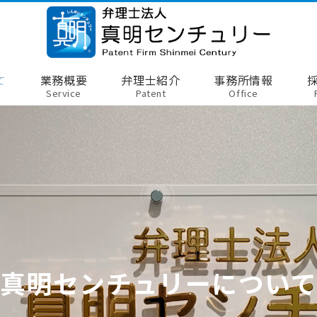
て
業務概要
弁理士紹介
事務所情報
Service
Patent
Office
真明センチュリーについ