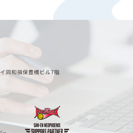
セイ同和損保豊橋ビル7階
パ
ー